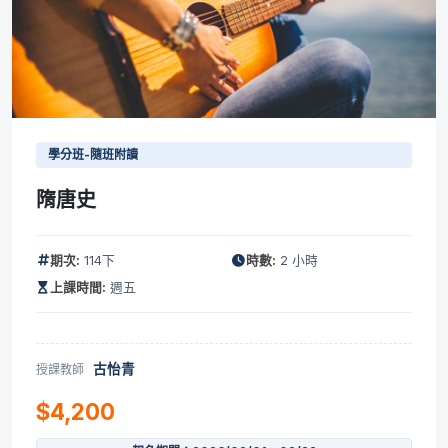
學分班-隨班附讀
隋唐史
期次:
114下
時數:
2 小時
上課時間:
週五
古怡青
授課教師
$4,200