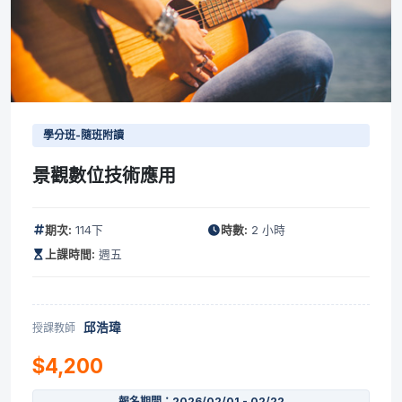
學分班-隨班附讀
景觀數位技術應用
期次:
114下
時數:
2 小時
上課時間:
週五
邱浩瑋
授課教師
$4,200
報名期間：2026/02/01 - 02/22