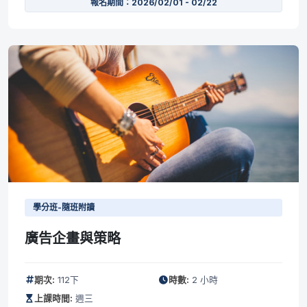
報名期間：2026/02/01 - 02/22
學分班-隨班附讀
廣告企畫與策略
期次:
112下
時數:
2 小時
上課時間:
週三