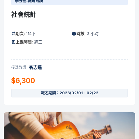
學分班-隨班附讀
社會統計
期次:
114下
時數:
3 小時
上課時間:
週三
翁志遠
授課教師
$6,300
報名期間：2026/02/01 - 02/22