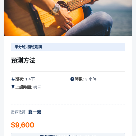
學分班-隨班附讀
預測方法
期次:
114下
時數:
3 小時
上課時間:
週三
龔一鴻
授課教師
$9,600